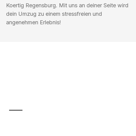
Koertig Regensburg. Mit uns an deiner Seite wird
dein Umzug zu einem stressfreien und
angenehmen Erlebnis!
UMZUGSKÖNIG KOERTIG REGENSBURG
Ihr Umzug oder
Transport
Sparen Sie bis zu 100€ bei Anfrage
Abwicklung innerhalb von 24 Stunden