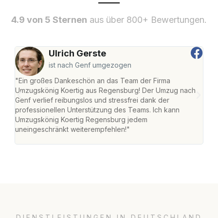
4.9 von 5 Sternen
aus über 800+ Bewertungen.
Ulrich Gerste
ist nach Genf umgezogen
"Ein großes Dankeschön an das Team der Firma
"Di
Umzugskönig Koertig aus Regensburg! Der Umzug nach
war
Genf verlief reibungslos und stressfrei dank der
Das 
professionellen Unterstützung des Teams. Ich kann
habe
Umzugskönig Koertig Regensburg jedem
an m
uneingeschränkt weiterempfehlen!"
groß
DIENSTLEISTUNGEN IN DEUTSCHLAND