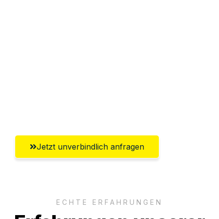
Sparen Sie bis zu 100€ bei Anfrage
Abwicklung innerhalb von 24 Stunden
Versichert bis zu 7.500€
Ggf. komplette Zollabwicklung inklusive
Umfassender Kundensupport aus
Regensburg
Jetzt unverbindlich anfragen
ECHTE ERFAHRUNGEN