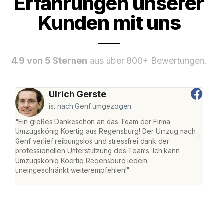
Erfahrungen unserer
Kunden mit uns
4.9 von 5 Sternen
aus über 800+ Bewertungen.
Ulrich Gerste
ist nach Genf umgezogen
"Ein großes Dankeschön an das Team der Firma
"Di
Umzugskönig Koertig aus Regensburg! Der Umzug nach
war
Genf verlief reibungslos und stressfrei dank der
Das 
professionellen Unterstützung des Teams. Ich kann
habe
Umzugskönig Koertig Regensburg jedem
an m
uneingeschränkt weiterempfehlen!"
groß