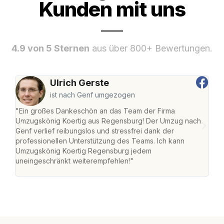
Kunden mit uns
4.9 von 5 Sternen
aus über 800+ Bewertungen.
Ulrich Gerste
ist nach Genf umgezogen
"Ein großes Dankeschön an das Team der Firma
"Di
Umzugskönig Koertig aus Regensburg! Der Umzug nach
war
Genf verlief reibungslos und stressfrei dank der
Das 
professionellen Unterstützung des Teams. Ich kann
habe
Umzugskönig Koertig Regensburg jedem
an m
uneingeschränkt weiterempfehlen!"
groß