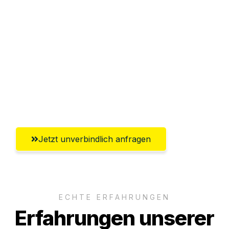
Sparen Sie bis zu 100€ bei Anfrage
Abwicklung innerhalb von 24 Stunden
Versichert bis zu 7.500€
Ggf. komplette Zollabwicklung inklusive
Umfassender Kundensupport aus
Regensburg
Jetzt unverbindlich anfragen
ECHTE ERFAHRUNGEN
Erfahrungen unserer