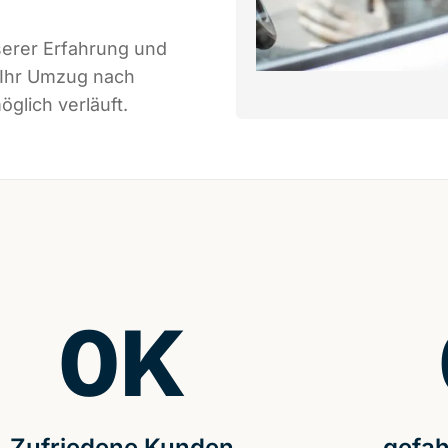
serer Erfahrung und
 Ihr Umzug nach
glich verläuft.
0
K
Zufriedene Kunden
gefah