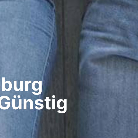
burg​
Günstig