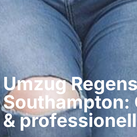
Umzug Regens
Southampton: 
& professionell​