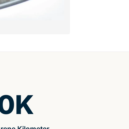
0
K
rene Kilometer