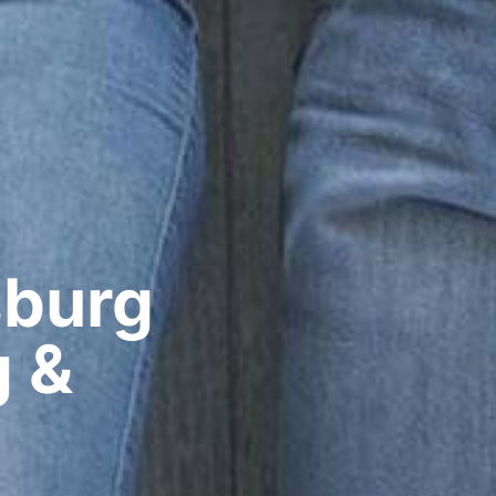
burg​
g &