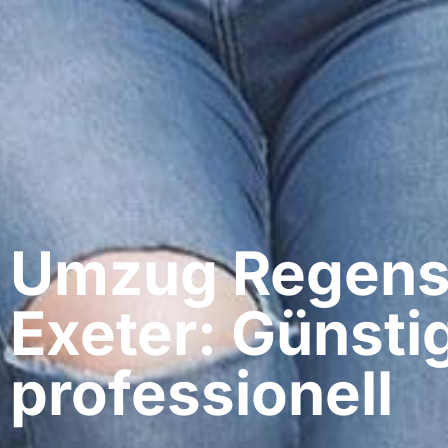
Umzug Regens
Exeter: Günsti
professionell​