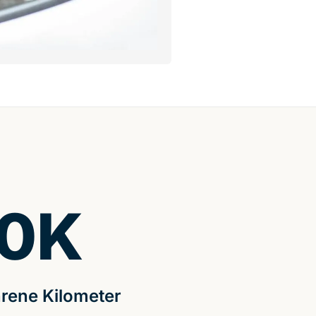
0
K
rene Kilometer