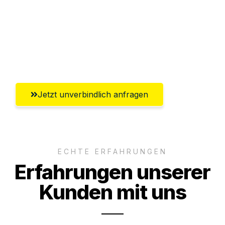
Versichert bis zu 7.500€
Ggf. komplette Zollabwicklung inklusive
Umfassender Kundensupport aus
Regensburg
Jetzt unverbindlich anfragen
ECHTE ERFAHRUNGEN
Erfahrungen unserer
Kunden mit uns