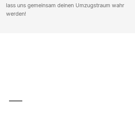
lass uns gemeinsam deinen Umzugstraum wahr
werden!
UMZUGSKÖNIG KOERTIG REGENSBURG
Ihr Umzug oder
Transport
Sparen Sie bis zu 100€ bei Anfrage
Abwicklung innerhalb von 24 Stunden