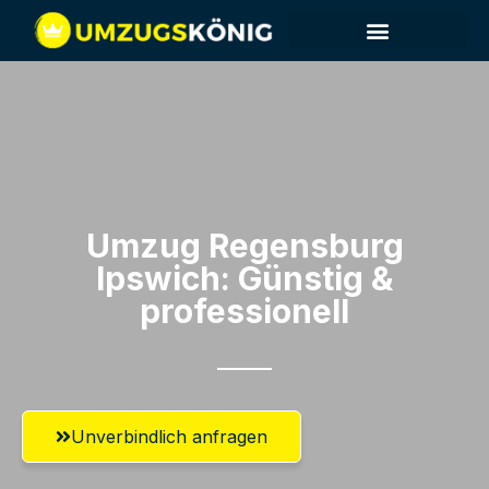
Umzug Regensburg​
Ipswich: Günstig &
professionell​
Unverbindlich anfragen