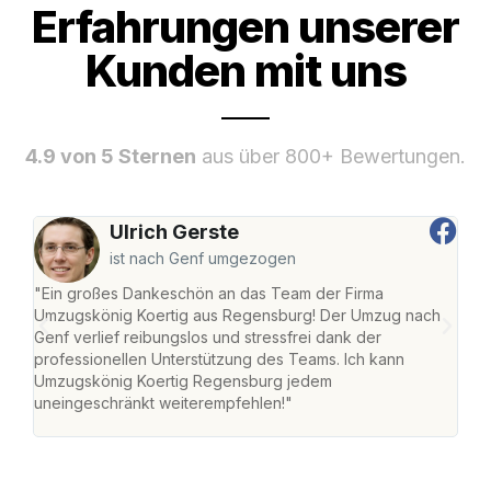
Erfahrungen unserer
Kunden mit uns
4.9 von 5 Sternen
aus über 800+ Bewertungen.
Ulrich Gerste
ist nach Genf umgezogen
"Ein großes Dankeschön an das Team der Firma
"Di
Umzugskönig Koertig aus Regensburg! Der Umzug nach
war
Genf verlief reibungslos und stressfrei dank der
Das 
professionellen Unterstützung des Teams. Ich kann
habe
Umzugskönig Koertig Regensburg jedem
an m
uneingeschränkt weiterempfehlen!"
groß