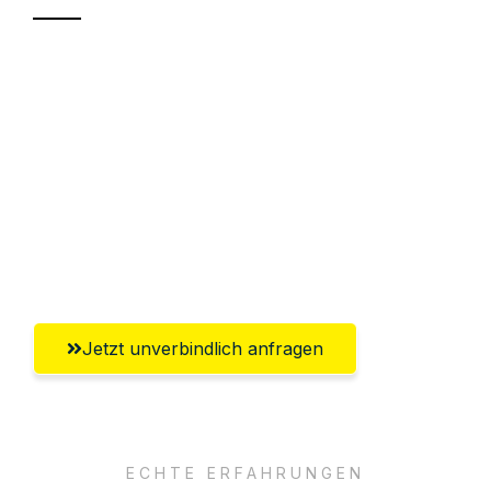
Sparen Sie bis zu 100€ bei Anfrage
Abwicklung innerhalb von 24 Stunden
Versichert bis zu 7.500€
Ggf. komplette Zollabwicklung inklusive
Umfassender Kundensupport aus
Regensburg
Jetzt unverbindlich anfragen
ECHTE ERFAHRUNGEN