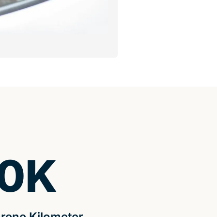
0
K
rene Kilometer