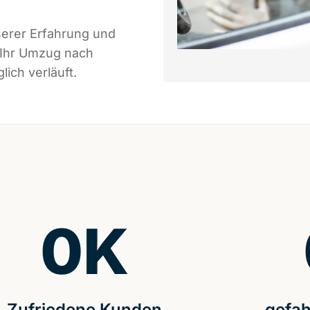
serer Erfahrung und
 Ihr Umzug nach
ich verläuft.
0
K
Zufriedene Kunden
gefah