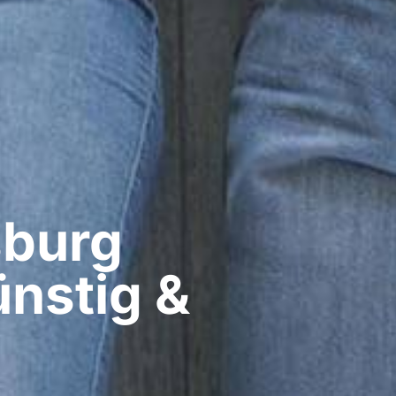
burg​
nstig &