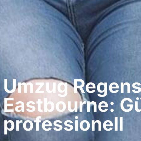
Umzug Regens
Eastbourne: Gü
professionell​