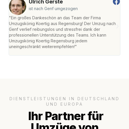
Ulrich Gerste
ist nach Genf umgezogen
"Ein großes Dankeschön an das Team der Firma
"Di
Umzugskönig Koertig aus Regensburg! Der Umzug nach
war
Genf verlief reibungslos und stressfrei dank der
Das 
professionellen Unterstützung des Teams. Ich kann
habe
Umzugskönig Koertig Regensburg jedem
an m
uneingeschränkt weiterempfehlen!"
groß
DIENSTLEISTUNGEN IN DEUTSCHLAND
UND EUROPA
Ihr Partner für
Umzüge von