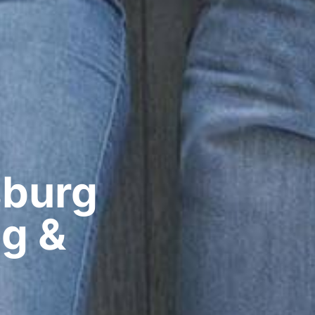
burg​
ig &