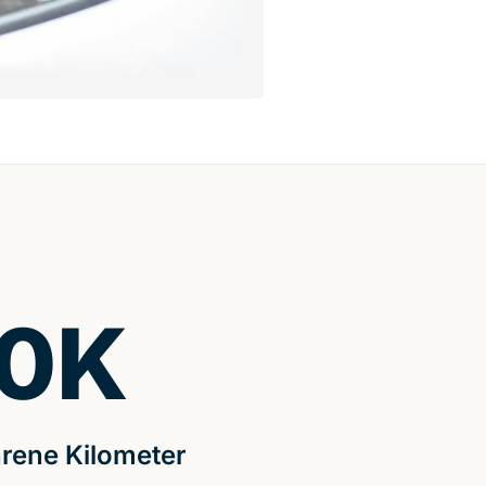
0
K
rene Kilometer