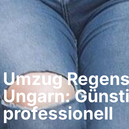
Umzug Regens
Ungarn: Günst
professionell​