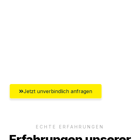
Sparen Sie bis zu 100€ bei Anfrage
Abwicklung innerhalb von 24 Stunden
Versichert bis zu 7.500€
Ggf. komplette Zollabwicklung inklusive
Umfassender Kundensupport aus
Regensburg
Jetzt unverbindlich anfragen
ECHTE ERFAHRUNGEN
Erfahrungen unserer