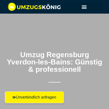
Umzug Regensburg​
Yverdon-les-Bains: Günstig
& professionell​
Unverbindlich anfragen