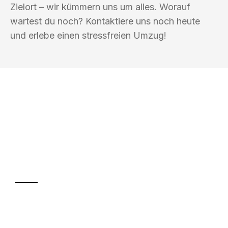
Zielort – wir kümmern uns um alles. Worauf
wartest du noch? Kontaktiere uns noch heute
und erlebe einen stressfreien Umzug!
UMZUGSKÖNIG KOERTIG REGENSBURG
Ihr Umzug oder
Transport
Sparen Sie bis zu 100€ bei Anfrage
Abwicklung innerhalb von 24 Stunden