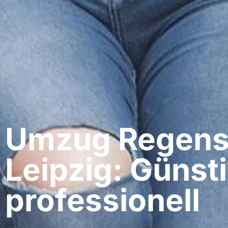
Umzug Regens
Leipzig: Günst
professionell​