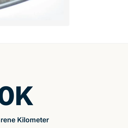
0
K
rene Kilometer