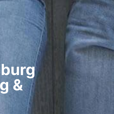
burg​
ig &