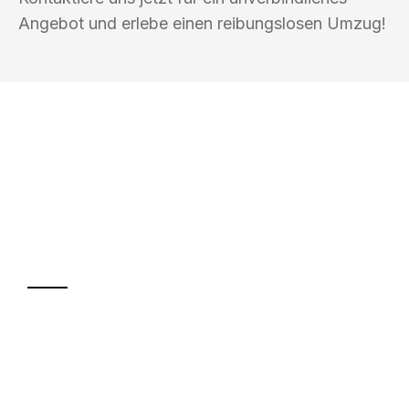
Angebot und erlebe einen reibungslosen Umzug!
UMZUGSKÖNIG KOERTIG REGENSBURG
Ihr Umzug oder
Transport
Sparen Sie bis zu 100€ bei Anfrage
Abwicklung innerhalb von 24 Stunden
Versichert bis zu 7.500€