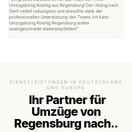
Umzugskönig Koertig aus Regensburg! Der Umzug nach
war
Genf verlief reibungslos und stressfrei dank der
Das 
professionellen Unterstützung des Teams. Ich kann
habe
Umzugskönig Koertig Regensburg jedem
an m
uneingeschränkt weiterempfehlen!"
groß
DIENSTLEISTUNGEN IN DEUTSCHLAND
UND EUROPA
Ihr Partner für
Umzüge von
Regensburg nach..