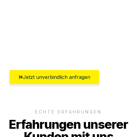
Abwicklung innerhalb von 24 Stunden
Versichert bis zu 7.500€
Ggf. komplette Zollabwicklung inklusive
Umfassender Kundensupport aus
Regensburg
Jetzt unverbindlich anfragen
ECHTE ERFAHRUNGEN
Erfahrungen unserer
Kunden mit uns