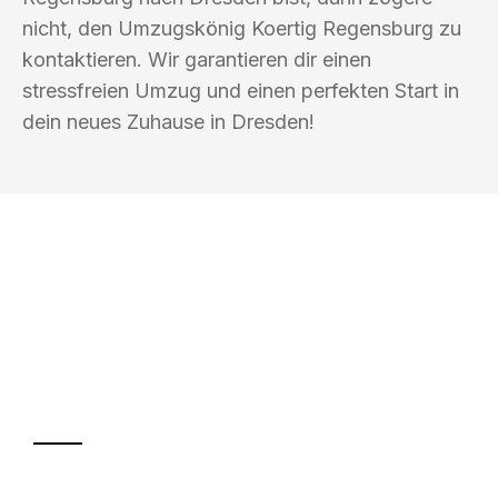
nicht, den Umzugskönig Koertig Regensburg zu
kontaktieren. Wir garantieren dir einen
stressfreien Umzug und einen perfekten Start in
dein neues Zuhause in Dresden!
UMZUGSKÖNIG KOERTIG REGENSBURG
Ihr Umzug oder
Transport
Sparen Sie bis zu 100€ bei Anfrage