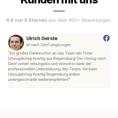
4.9 von 5 Sternen
aus über 800+ Bewertungen.
Ulrich Gerste
ist nach Genf umgezogen
"Ein großes Dankeschön an das Team der Firma
"Di
Umzugskönig Koertig aus Regensburg! Der Umzug nach
war
Genf verlief reibungslos und stressfrei dank der
Das 
professionellen Unterstützung des Teams. Ich kann
habe
Umzugskönig Koertig Regensburg jedem
an m
uneingeschränkt weiterempfehlen!"
groß