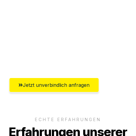
Sparen Sie bis zu 100€ bei Anfrage
Abwicklung innerhalb von 24 Stunden
Versichert bis zu 7.500€
Ggf. komplette Zollabwicklung inklusive
Umfassender Kundensupport aus
Regensburg
Jetzt unverbindlich anfragen
ECHTE ERFAHRUNGEN
Erfahrungen unserer