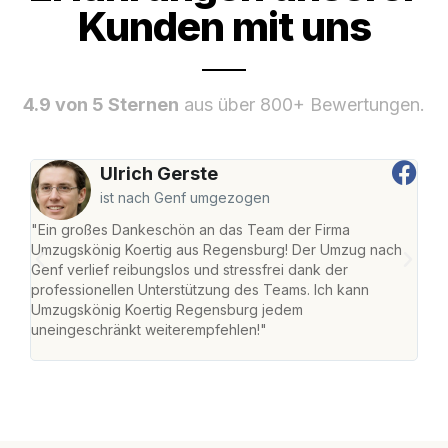
Kunden mit uns
4.9 von 5 Sternen
aus über 800+ Bewertungen.
Ulrich Gerste
ist nach Genf umgezogen
"Ein großes Dankeschön an das Team der Firma
"Di
Umzugskönig Koertig aus Regensburg! Der Umzug nach
war
Genf verlief reibungslos und stressfrei dank der
Das 
professionellen Unterstützung des Teams. Ich kann
habe
Umzugskönig Koertig Regensburg jedem
an m
uneingeschränkt weiterempfehlen!"
groß