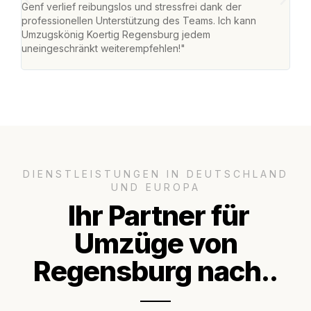
Genf verlief reibungslos und stressfrei dank der
Das 
professionellen Unterstützung des Teams. Ich kann
habe
Umzugskönig Koertig Regensburg jedem
an m
uneingeschränkt weiterempfehlen!"
groß
DIENSTLEISTUNGEN IN DEUTSCHLAND
UND EUROPA
Ihr Partner für
Umzüge von
Regensburg nach..