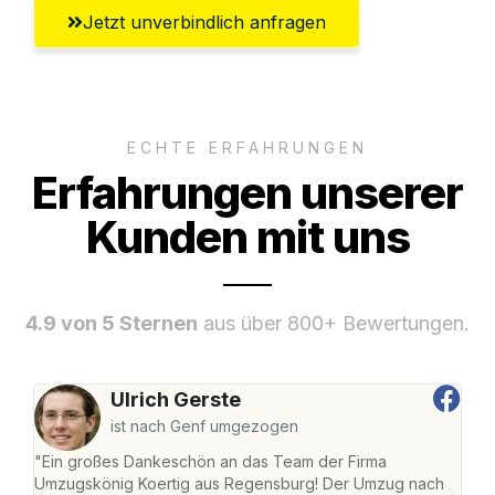
Jetzt unverbindlich anfragen
ECHTE ERFAHRUNGEN
Erfahrungen unserer
Kunden mit uns
4.9 von 5 Sternen
aus über 800+ Bewertungen.
Ulrich Gerste
ist nach Genf umgezogen
"Ein großes Dankeschön an das Team der Firma
"Di
Umzugskönig Koertig aus Regensburg! Der Umzug nach
war