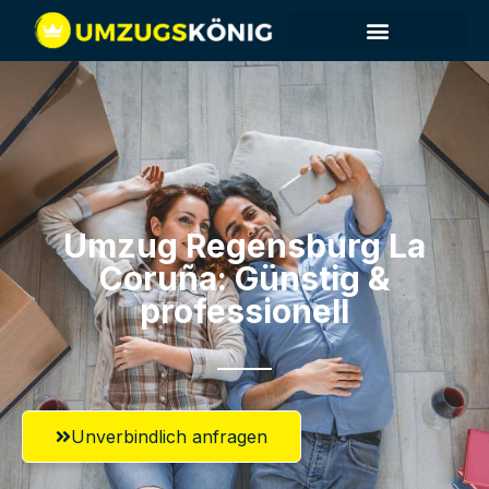
Umzug Regensburg​ La
Coruña: Günstig &
professionell​
Unverbindlich anfragen