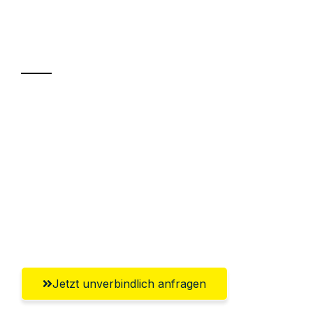
Ihr Umzug oder
Transport
Sparen Sie bis zu 100€ bei Anfrage
Abwicklung innerhalb von 24 Stunden
Versichert bis zu 7.500€
Ggf. komplette Zollabwicklung inklusive
Umfassender Kundensupport aus
Regensburg
Jetzt unverbindlich anfragen