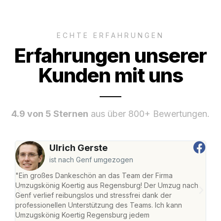
ECHTE ERFAHRUNGEN
Erfahrungen unserer
Kunden mit uns
4.9 von 5 Sternen
aus über 800+ Bewertungen.
Ulrich Gerste
ist nach Genf umgezogen
"Ein großes Dankeschön an das Team der Firma
"Di
Umzugskönig Koertig aus Regensburg! Der Umzug nach
war
Genf verlief reibungslos und stressfrei dank der
Das 
professionellen Unterstützung des Teams. Ich kann
habe
Umzugskönig Koertig Regensburg jedem
an m