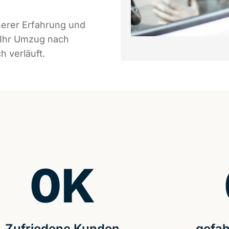
serer Erfahrung und
 Ihr Umzug nach
h verläuft.
0
K
Zufriedene Kunden
gefah