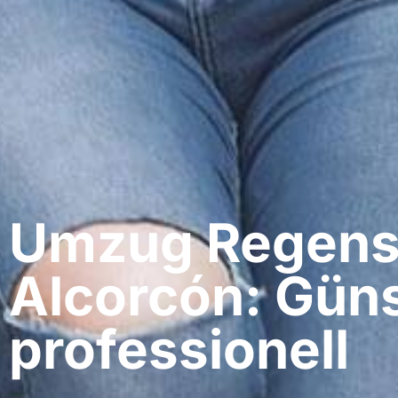
Umzug Regens
Alcorcón: Güns
professionell​