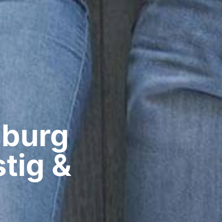
burg​
tig &