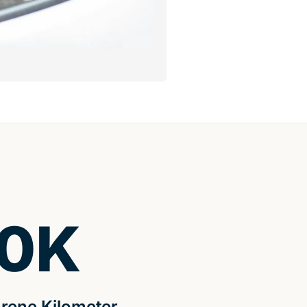
0
K
rene Kilometer