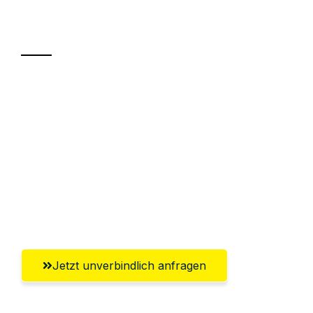
Transport
Sparen Sie bis zu 100€ bei Anfrage
Abwicklung innerhalb von 24 Stunden
Versichert bis zu 7.500€
Ggf. komplette Zollabwicklung inklusive
Umfassender Kundensupport aus
Regensburg
Jetzt unverbindlich anfragen