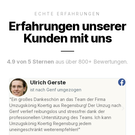
ECHTE ERFAHRUNGEN
Erfahrungen unserer
Kunden mit uns
4.9 von 5 Sternen
aus über 800+ Bewertungen.
Ulrich Gerste
ist nach Genf umgezogen
"Ein großes Dankeschön an das Team der Firma
"Di
Umzugskönig Koertig aus Regensburg! Der Umzug nach
war
Genf verlief reibungslos und stressfrei dank der
Das 
professionellen Unterstützung des Teams. Ich kann
habe
Umzugskönig Koertig Regensburg jedem
an m
uneingeschränkt weiterempfehlen!"
groß