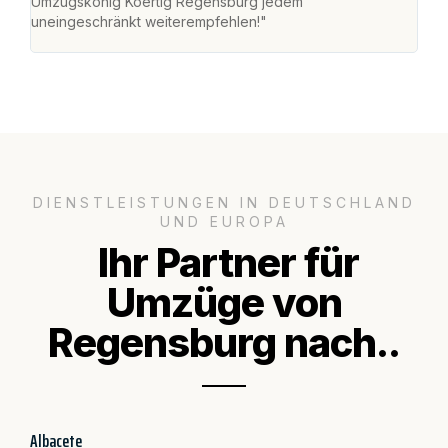
Umzugskönig Koertig Regensburg jedem
an m
uneingeschränkt weiterempfehlen!"
groß
DIENSTLEISTUNGEN IN DEUTSCHLAND
UND EUROPA
Ihr Partner für
Umzüge von
Regensburg nach..
Albacete