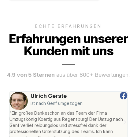
ECHTE ERFAHRUNGEN
Erfahrungen unserer
Kunden mit uns
4.9 von 5 Sternen
aus über 800+ Bewertungen.
Ulrich Gerste
ist nach Genf umgezogen
"Ein großes Dankeschön an das Team der Firma
"Di
Umzugskönig Koertig aus Regensburg! Der Umzug nach
war
Genf verlief reibungslos und stressfrei dank der
Das 
professionellen Unterstützung des Teams. Ich kann
habe