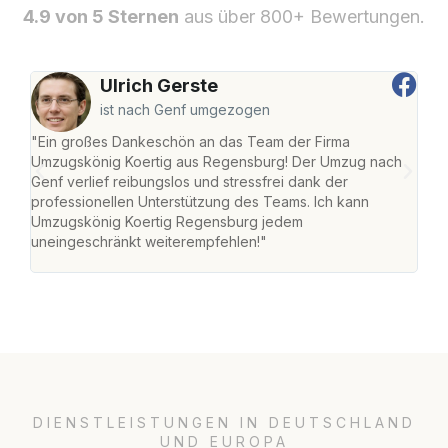
4.9 von 5 Sternen
aus über 800+ Bewertungen.
Ulrich Gerste
ist nach Genf umgezogen
"Ein großes Dankeschön an das Team der Firma
"Di
Umzugskönig Koertig aus Regensburg! Der Umzug nach
war
Genf verlief reibungslos und stressfrei dank der
Das 
professionellen Unterstützung des Teams. Ich kann
habe
Umzugskönig Koertig Regensburg jedem
an m
uneingeschränkt weiterempfehlen!"
groß
DIENSTLEISTUNGEN IN DEUTSCHLAND
UND EUROPA