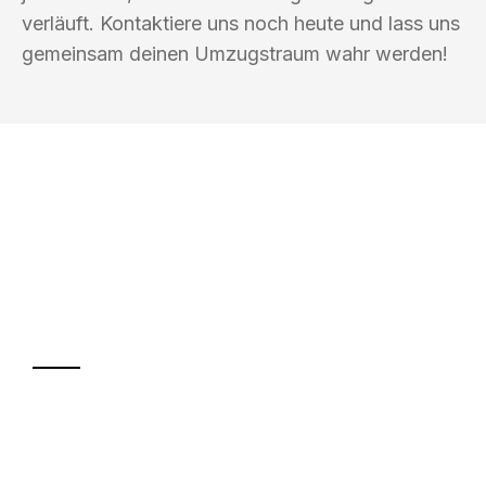
verläuft. Kontaktiere uns noch heute und lass uns
gemeinsam deinen Umzugstraum wahr werden!
UMZUGSKÖNIG KOERTIG REGENSBURG
Ihr Umzug oder
Transport
Sparen Sie bis zu 100€ bei Anfrage
Abwicklung innerhalb von 24 Stunden