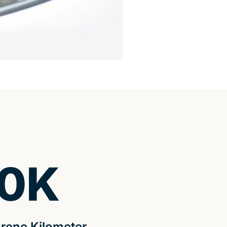
0
K
rene Kilometer