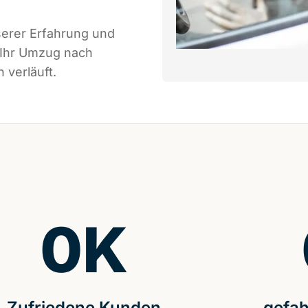
serer Erfahrung und
 Ihr Umzug nach
 verläuft.
0
K
Zufriedene Kunden
gefah