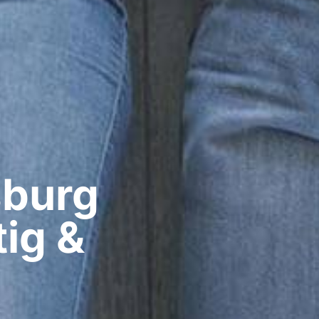
burg​
ig &