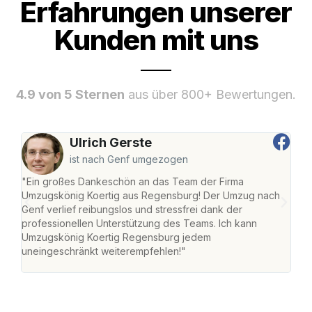
Erfahrungen unserer
Kunden mit uns
4.9 von 5 Sternen
aus über 800+ Bewertungen.
Ulrich Gerste
ist nach Genf umgezogen
"Ein großes Dankeschön an das Team der Firma
"Di
Umzugskönig Koertig aus Regensburg! Der Umzug nach
war
Genf verlief reibungslos und stressfrei dank der
Das 
professionellen Unterstützung des Teams. Ich kann
habe
Umzugskönig Koertig Regensburg jedem
an m
uneingeschränkt weiterempfehlen!"
groß