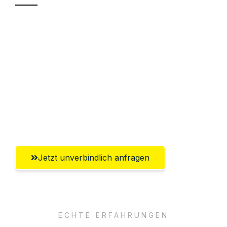
Sparen Sie bis zu 100€ bei Anfrage
Abwicklung innerhalb von 24 Stunden
Versichert bis zu 7.500€
Ggf. komplette Zollabwicklung inklusive
Umfassender Kundensupport aus
Regensburg
Jetzt unverbindlich anfragen
ECHTE ERFAHRUNGEN