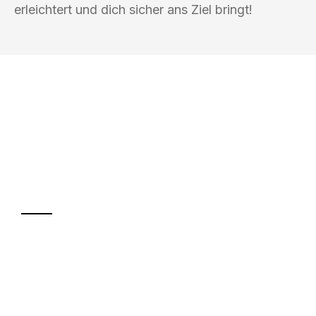
erleichtert und dich sicher ans Ziel bringt!
UMZUGSKÖNIG KOERTIG REGENSBURG
Ihr Umzug oder
Transport
Sparen Sie bis zu 100€ bei Anfrage
Abwicklung innerhalb von 24 Stunden
Versichert bis zu 7.500€