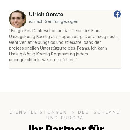
Ulrich Gerste
ist nach Genf umgezogen
"Ein großes Dankeschön an das Team der Firma
"Di
Umzugskönig Koertig aus Regensburg! Der Umzug nach
war
Genf verlief reibungslos und stressfrei dank der
Das 
professionellen Unterstützung des Teams. Ich kann
habe
Umzugskönig Koertig Regensburg jedem
an m
uneingeschränkt weiterempfehlen!"
groß
DIENSTLEISTUNGEN IN DEUTSCHLAND
UND EUROPA
Ihr Partner für