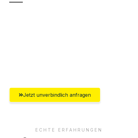
Sparen Sie bis zu 100€ bei Anfrage
Abwicklung innerhalb von 24 Stunden
Versichert bis zu 7.500€
Ggf. komplette Zollabwicklung inklusive
Umfassender Kundensupport aus
Regensburg
Jetzt unverbindlich anfragen
ECHTE ERFAHRUNGEN