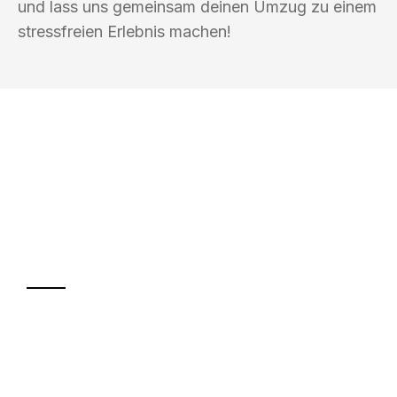
und lass uns gemeinsam deinen Umzug zu einem
stressfreien Erlebnis machen!
UMZUGSKÖNIG KOERTIG REGENSBURG
Ihr Umzug oder
Transport
Sparen Sie bis zu 100€ bei Anfrage
Abwicklung innerhalb von 24 Stunden
Versichert bis zu 7.500€