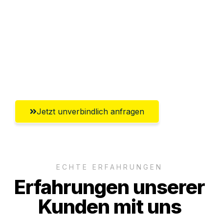
Abwicklung innerhalb von 24 Stunden
Versichert bis zu 7.500€
Ggf. komplette Zollabwicklung inklusive
Umfassender Kundensupport aus
Regensburg
Jetzt unverbindlich anfragen
ECHTE ERFAHRUNGEN
Erfahrungen unserer
Kunden mit uns