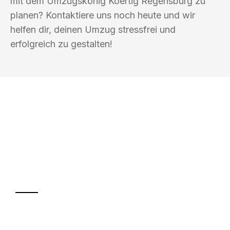
mit dem Umzugskönig Koertig Regensburg zu
planen? Kontaktiere uns noch heute und wir
helfen dir, deinen Umzug stressfrei und
erfolgreich zu gestalten!
UMZUGSKÖNIG KOERTIG REGENSBURG
Ihr Umzug oder
Transport
Sparen Sie bis zu 100€ bei Anfrage