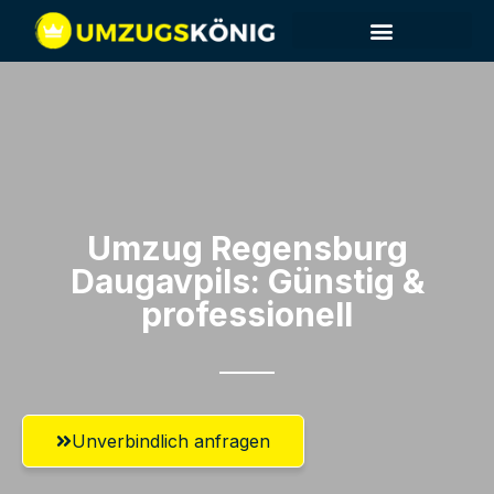
Umzug Regensburg​
Daugavpils: Günstig &
professionell​
Unverbindlich anfragen