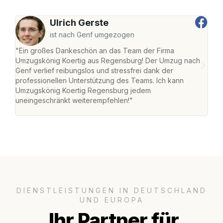
Ulrich Gerste
ist nach Genf umgezogen
"Ein großes Dankeschön an das Team der Firma
"Di
Umzugskönig Koertig aus Regensburg! Der Umzug nach
war
Genf verlief reibungslos und stressfrei dank der
Das 
professionellen Unterstützung des Teams. Ich kann
habe
Umzugskönig Koertig Regensburg jedem
an m
uneingeschränkt weiterempfehlen!"
groß
DIENSTLEISTUNGEN IN DEUTSCHLAND
UND EUROPA
Ihr Partner für