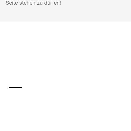
Seite stehen zu dürfen!
UMZUGSKÖNIG KOERTIG REGENSBURG
Ihr Umzug oder
Transport
Sparen Sie bis zu 100€ bei Anfrage
Abwicklung innerhalb von 24 Stunden
Versichert bis zu 7.500€