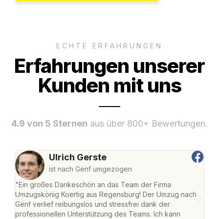
ECHTE ERFAHRUNGEN
Erfahrungen unserer
Kunden mit uns
4.9 von 5 Sternen
aus über 800+ Bewertungen.
Ulrich Gerste
ist nach Genf umgezogen
"Ein großes Dankeschön an das Team der Firma
"Di
Umzugskönig Koertig aus Regensburg! Der Umzug nach
war
Genf verlief reibungslos und stressfrei dank der
Das 
professionellen Unterstützung des Teams. Ich kann
habe