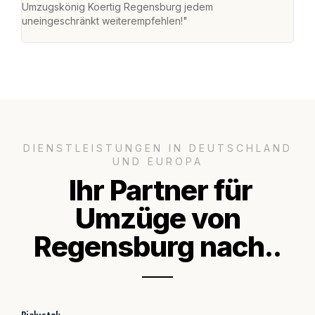
Umzugskönig Koertig Regensburg jedem
an m
uneingeschränkt weiterempfehlen!"
groß
DIENSTLEISTUNGEN IN DEUTSCHLAND
UND EUROPA
Ihr Partner für
Umzüge von
Regensburg nach..