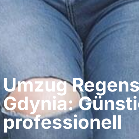
Umzug Regens
Gdynia: Günsti
professionell​