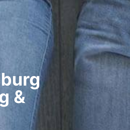
burg​
g &