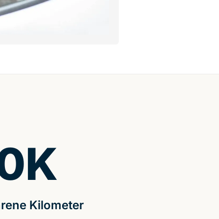
0
K
rene Kilometer