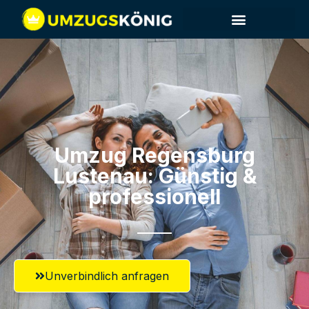
Umzug Regensburg​
Lustenau: Günstig &
professionell​
Unverbindlich anfragen