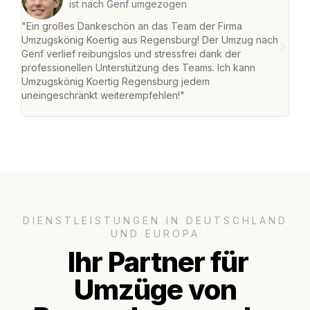
ist nach Genf umgezogen
"Ein großes Dankeschön an das Team der Firma
"Di
Umzugskönig Koertig aus Regensburg! Der Umzug nach
war
Genf verlief reibungslos und stressfrei dank der
Das 
professionellen Unterstützung des Teams. Ich kann
habe
Umzugskönig Koertig Regensburg jedem
an m
uneingeschränkt weiterempfehlen!"
groß
DIENSTLEISTUNGEN IN DEUTSCHLAND
UND EUROPA
Ihr Partner für
Umzüge von