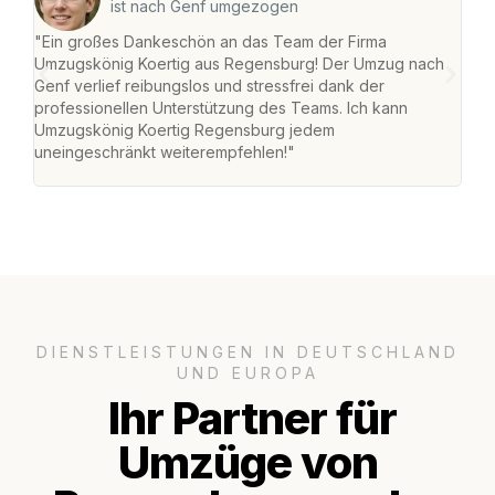
ist nach Genf umgezogen
"Ein großes Dankeschön an das Team der Firma
"Di
Umzugskönig Koertig aus Regensburg! Der Umzug nach
war
Genf verlief reibungslos und stressfrei dank der
Das 
professionellen Unterstützung des Teams. Ich kann
habe
Umzugskönig Koertig Regensburg jedem
an m
uneingeschränkt weiterempfehlen!"
groß
DIENSTLEISTUNGEN IN DEUTSCHLAND
UND EUROPA
Ihr Partner für
Umzüge von