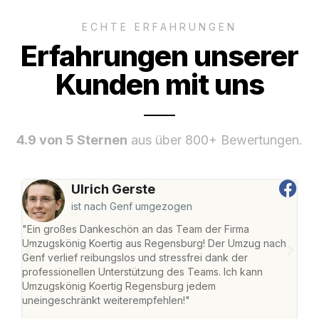
ECHTE ERFAHRUNGEN
Erfahrungen unserer
Kunden mit uns
4.9 von 5 Sternen
aus über 800+ Bewertungen.
Ulrich Gerste
ist nach Genf umgezogen
"Ein großes Dankeschön an das Team der Firma
"Di
Umzugskönig Koertig aus Regensburg! Der Umzug nach
war
Genf verlief reibungslos und stressfrei dank der
Das 
professionellen Unterstützung des Teams. Ich kann
habe
Umzugskönig Koertig Regensburg jedem
an m
uneingeschränkt weiterempfehlen!"
groß