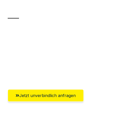
Transport
Sparen Sie bis zu 100€ bei Anfrage
Abwicklung innerhalb von 24 Stunden
Versichert bis zu 7.500€
Ggf. komplette Zollabwicklung inklusive
Umfassender Kundensupport aus
Regensburg
Jetzt unverbindlich anfragen