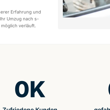
serer Erfahrung und
 Ihr Umzug nach s-
möglich verläuft.
0
K
Zufriedene Kunden
gefah