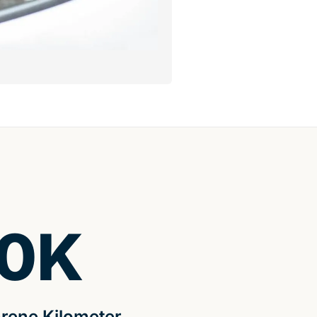
0
K
rene Kilometer