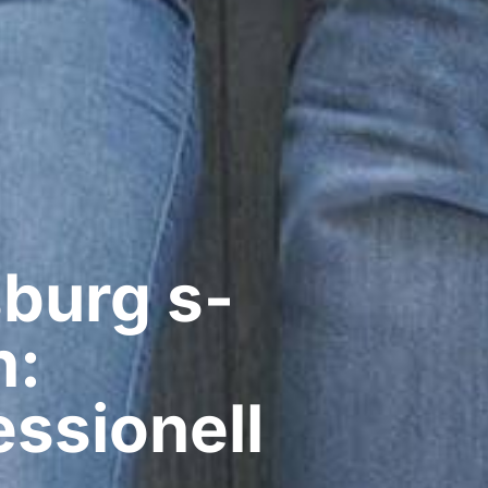
urg​ s-
h:
ssionell​