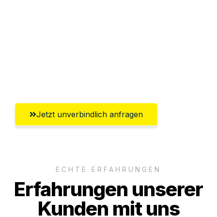
Abwicklung innerhalb von 24 Stunden
Versichert bis zu 7.500€
Ggf. komplette Zollabwicklung inklusive
Umfassender Kundensupport aus
Regensburg
Jetzt unverbindlich anfragen
ECHTE ERFAHRUNGEN
Erfahrungen unserer
Kunden mit uns