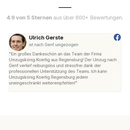
4.9 von 5 Sternen
aus über 800+ Bewertungen.
Ulrich Gerste
ist nach Genf umgezogen
"Ein großes Dankeschön an das Team der Firma
"Di
Umzugskönig Koertig aus Regensburg! Der Umzug nach
war
Genf verlief reibungslos und stressfrei dank der
Das 
professionellen Unterstützung des Teams. Ich kann
habe
Umzugskönig Koertig Regensburg jedem
an m
uneingeschränkt weiterempfehlen!"
groß