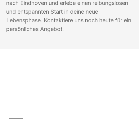
nach Eindhoven und erlebe einen reibungslosen
und entspannten Start in deine neue
Lebensphase. Kontaktiere uns noch heute für ein
persönliches Angebot!
UMZUGSKÖNIG KOERTIG REGENSBURG
Ihr Umzug oder
Transport
Sparen Sie bis zu 100€ bei Anfrage