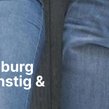
burg​
stig &