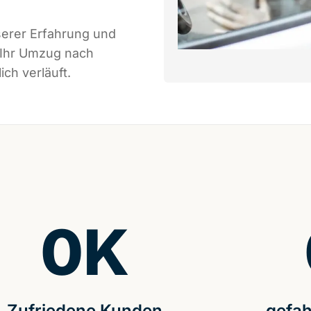
serer Erfahrung und
 Ihr Umzug nach
ch verläuft.
0
K
Zufriedene Kunden
gefah