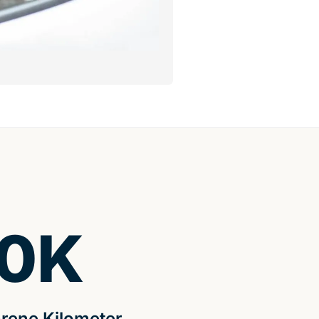
0
K
rene Kilometer