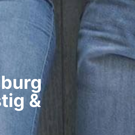
burg​
tig &