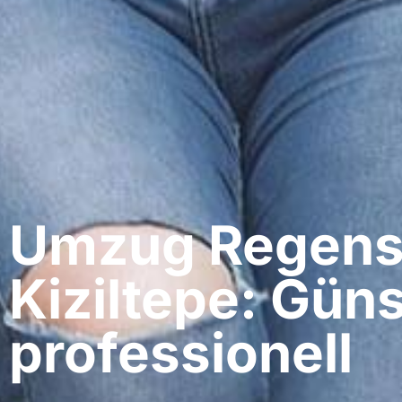
Umzug Regens
Kiziltepe: Güns
professionell​