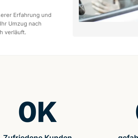
serer Erfahrung und
 Ihr Umzug nach
h verläuft.
0
K
Zufriedene Kunden
gefah