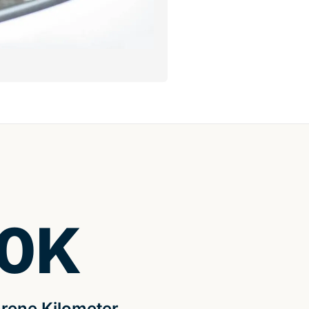
0
K
rene Kilometer