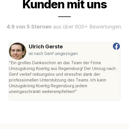
Kunden mit uns
4.9 von 5 Sternen
aus über 800+ Bewertungen.
Ulrich Gerste
ist nach Genf umgezogen
"Ein großes Dankeschön an das Team der Firma
"Di
Umzugskönig Koertig aus Regensburg! Der Umzug nach
war
Genf verlief reibungslos und stressfrei dank der
Das 
professionellen Unterstützung des Teams. Ich kann
habe
Umzugskönig Koertig Regensburg jedem
an m
uneingeschränkt weiterempfehlen!"
groß