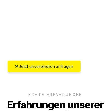
Sparen Sie bis zu 100€ bei Anfrage
Abwicklung innerhalb von 24 Stunden
Versichert bis zu 7.500€
Ggf. komplette Zollabwicklung inklusive
Umfassender Kundensupport aus
Regensburg
Jetzt unverbindlich anfragen
ECHTE ERFAHRUNGEN
Erfahrungen unserer