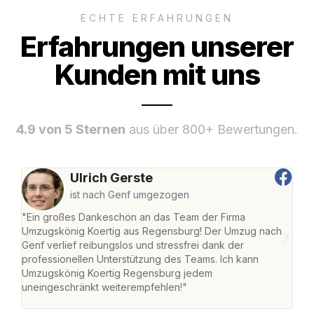
ECHTE ERFAHRUNGEN
Erfahrungen unserer
Kunden mit uns
4.9 von 5 Sternen
aus über 800+ Bewertungen.
Ulrich Gerste
ist nach Genf umgezogen
"Ein großes Dankeschön an das Team der Firma
"Di
Umzugskönig Koertig aus Regensburg! Der Umzug nach
war
Genf verlief reibungslos und stressfrei dank der
Das 
professionellen Unterstützung des Teams. Ich kann
habe
Umzugskönig Koertig Regensburg jedem
an m
uneingeschränkt weiterempfehlen!"
groß