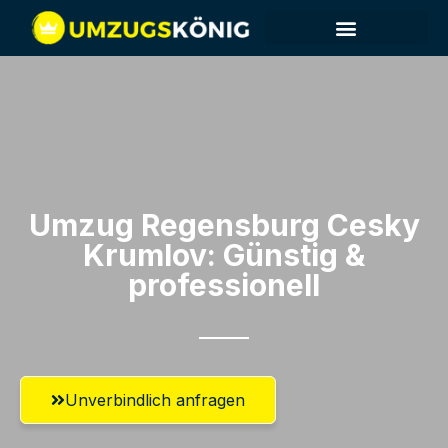
Umzug Regensburg​ Cesky
Krumlov: Günstig &
professionell​
Unverbindlich anfragen