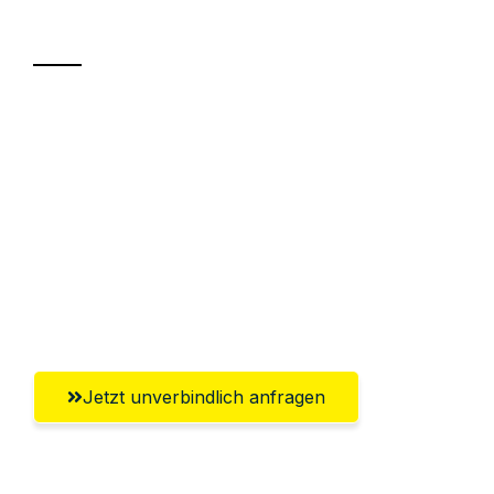
Transport
Sparen Sie bis zu 100€ bei Anfrage
Abwicklung innerhalb von 24 Stunden
Versichert bis zu 7.500€
Ggf. komplette Zollabwicklung inklusive
Umfassender Kundensupport aus
Regensburg
Jetzt unverbindlich anfragen