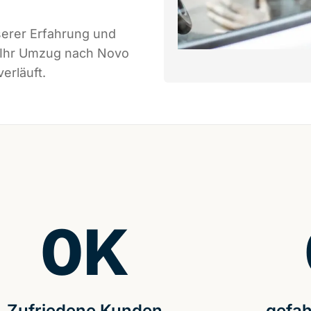
serer Erfahrung und
s Ihr Umzug nach Novo
erläuft.
0
K
Zufriedene Kunden
gefah