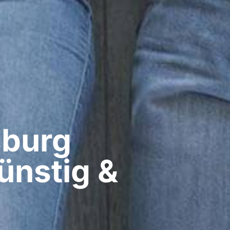
burg​
ünstig &