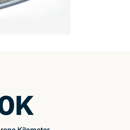
0
K
rene Kilometer