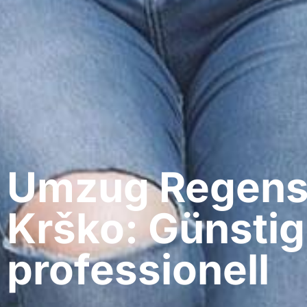
Umzug Regens
Krško: Günstig
professionell​