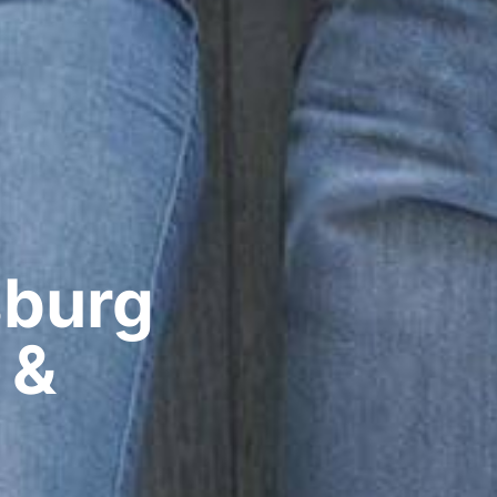
burg​
 &