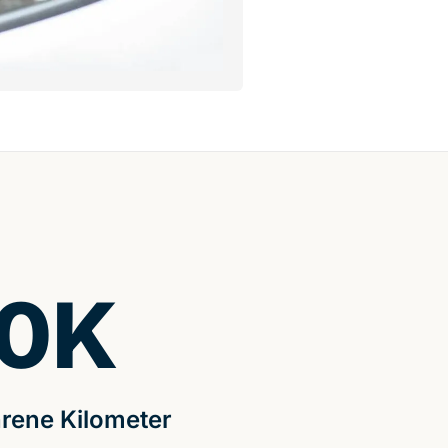
0
K
rene Kilometer