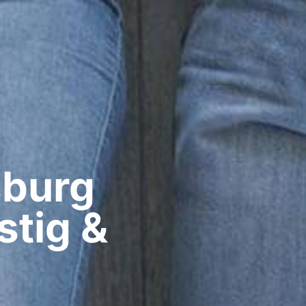
burg​
stig &