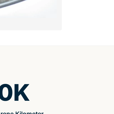
0
K
rene Kilometer