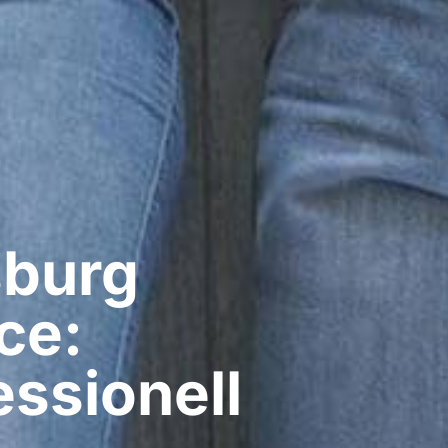
burg​
ce:
ssionell​