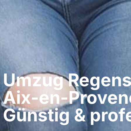
Umzug Regens
Aix-en-Proven
Günstig & profe