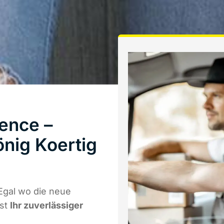
ence –
nig Koertig
Egal wo die neue
ist
Ihr zuverlässiger