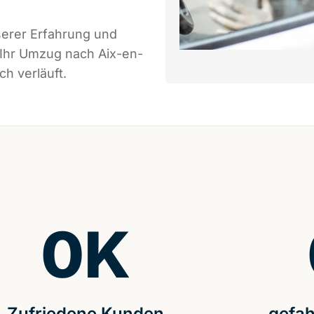
serer Erfahrung und
 Ihr Umzug nach Aix-en-
h verläuft.
0
K
Zufriedene Kunden
gefah