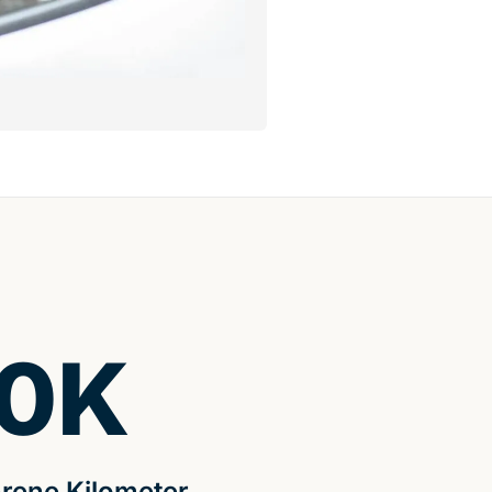
0
K
rene Kilometer