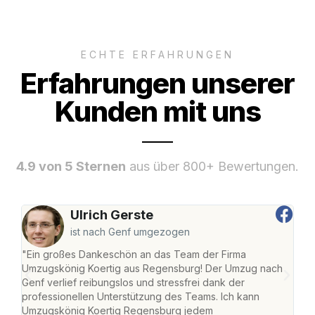
ECHTE ERFAHRUNGEN
Erfahrungen unserer
Kunden mit uns
4.9 von 5 Sternen
aus über 800+ Bewertungen.
Ulrich Gerste
ist nach Genf umgezogen
"Ein großes Dankeschön an das Team der Firma
"Di
Umzugskönig Koertig aus Regensburg! Der Umzug nach
war
Genf verlief reibungslos und stressfrei dank der
Das 
professionellen Unterstützung des Teams. Ich kann
habe
Umzugskönig Koertig Regensburg jedem
an m