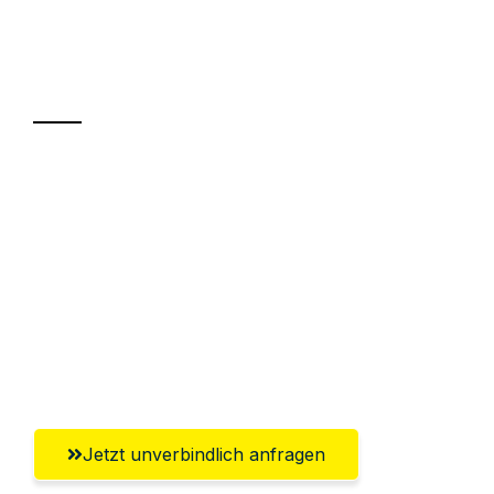
Ihr Umzug oder
Transport
Sparen Sie bis zu 100€ bei Anfrage
Abwicklung innerhalb von 24 Stunden
Versichert bis zu 7.500€
Ggf. komplette Zollabwicklung inklusive
Umfassender Kundensupport aus
Regensburg
Jetzt unverbindlich anfragen