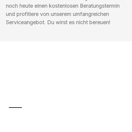
noch heute einen kostenlosen Beratungstermin
und profitiere von unserem umfangreichen
Serviceangebot. Du wirst es nicht bereuen!
UMZUGSKÖNIG KOERTIG REGENSBURG
Ihr Umzug oder
Transport
Sparen Sie bis zu 100€ bei Anfrage
Abwicklung innerhalb von 24 Stunden