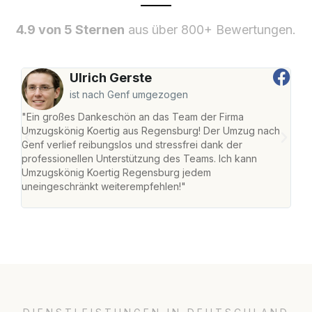
4.9 von 5 Sternen
aus über 800+ Bewertungen.
Ulrich Gerste
ist nach Genf umgezogen
"Ein großes Dankeschön an das Team der Firma
"Di
Umzugskönig Koertig aus Regensburg! Der Umzug nach
war
Genf verlief reibungslos und stressfrei dank der
Das 
professionellen Unterstützung des Teams. Ich kann
habe
Umzugskönig Koertig Regensburg jedem
an m
uneingeschränkt weiterempfehlen!"
groß