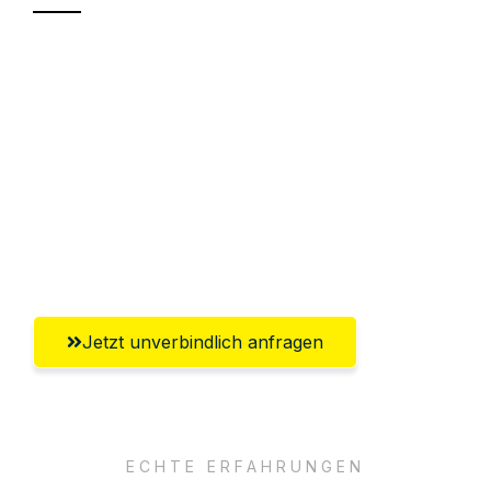
Sparen Sie bis zu 100€ bei Anfrage
Abwicklung innerhalb von 24 Stunden
Versichert bis zu 7.500€
Ggf. komplette Zollabwicklung inklusive
Umfassender Kundensupport aus
Regensburg
Jetzt unverbindlich anfragen
ECHTE ERFAHRUNGEN