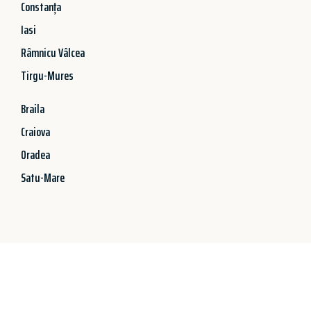
Constanța
Iasi
Râmnicu Vâlcea
Tirgu-Mures
Braila
Craiova
Oradea
Satu-Mare