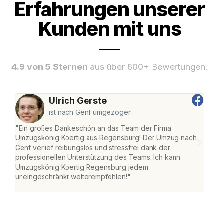
Erfahrungen unserer
Kunden mit uns
4.9 von 5 Sternen
aus über 800+ Bewertungen.
Ulrich Gerste
ist nach Genf umgezogen
"Ein großes Dankeschön an das Team der Firma
"Di
Umzugskönig Koertig aus Regensburg! Der Umzug nach
war
Genf verlief reibungslos und stressfrei dank der
Das 
professionellen Unterstützung des Teams. Ich kann
habe
Umzugskönig Koertig Regensburg jedem
an m
uneingeschränkt weiterempfehlen!"
groß