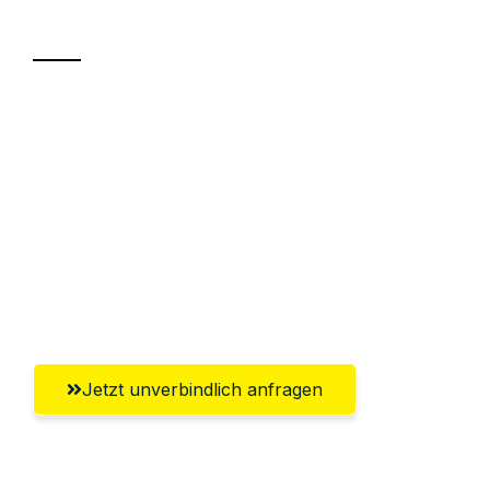
Transport
Sparen Sie bis zu 100€ bei Anfrage
Abwicklung innerhalb von 24 Stunden
Versichert bis zu 7.500€
Ggf. komplette Zollabwicklung inklusive
Umfassender Kundensupport aus
Regensburg
Jetzt unverbindlich anfragen